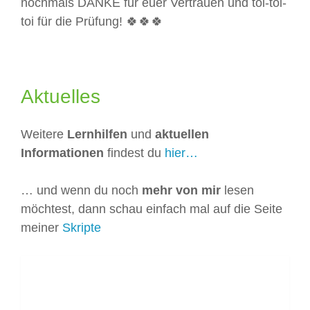
nochmals DANKE für euer Vertrauen und toi-toi-
toi für die Prüfung!
🍀
🍀
🍀
Aktuelles
Weitere
Lernhilfen
und
aktuellen
Informationen
findest du
hier…
… und wenn du noch
mehr von mir
lesen
möchtest, dann schau einfach mal auf die Seite
meiner
Skripte