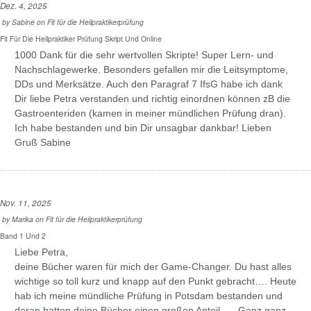
Dez. 4, 2025
by
Sabine
on
Fit für die Heilpraktikerprüfung
Fit Für Die Heilpraktiker Prüfung Skript Und Online
1000 Dank für die sehr wertvollen Skripte! Super Lern- und
Nachschlagewerke. Besonders gefallen mir die Leitsymptome,
DDs und Merksätze. Auch den Paragraf 7 IfsG habe ich dank
Dir liebe Petra verstanden und richtig einordnen können zB die
Gastroenteriden (kamen in meiner mündlichen Prüfung dran).
Ich habe bestanden und bin Dir unsagbar dankbar! Lieben
Gruß Sabine
Nov. 11, 2025
by
Marika
on
Fit für die Heilpraktikerprüfung
Band 1 Und 2
Liebe Petra,
deine Bücher waren für mich der Game-Changer. Du hast alles
wichtige so toll kurz und knapp auf den Punkt gebracht…. Heute
hab ich meine mündliche Prüfung in Potsdam bestanden und
daran hatten deine Bücher einen großen Anteil….. Ganz ganz