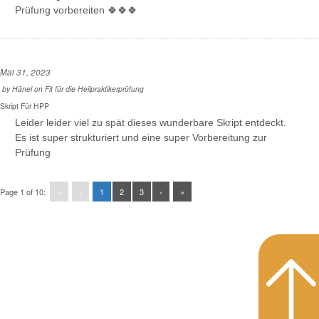
Prüfung vorbereiten 🍀🍀🍀
Mai 31, 2023
by
Hänel
on
Fit für die Heilpraktikerprüfung
Skript Für HPP
Leider leider viel zu spät dieses wunderbare Skript entdeckt.
Es ist super strukturiert und eine super Vorbereitung zur
Prüfung
Page 1 of 10:
«
‹
1
2
3
›
»