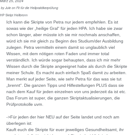
März 25, 2024
by
Jule
on
Fit für die Heilpraktikerprüfung
HP Skript Heilbronn
Ich kann die Skripte von Petra nur jedem empfehlen. Es ist
sowas wie der „heilige Gral“ für jeden HPA. Ich habe sie zwar
schon länger, aber müsste ich sie mir nochmals anschaffen,
würd ich sie mir gleich zu Beginn des Studium/der Ausbildung
zulegen. Petra vermitteln einem damit so unglaublich viel
Wissen, mit dem nötigen roten Faden und immer total
verständlich. Ich würde sogar behaupten, dass ich mir mehr
Wissen durch die Skripte angeeignet habe als durch die Skripte
meiner Schule. Es macht auch einfach Spaß damit zu arbeiten.
Man merkt auf jeder Seite, wie sehr Petra für das was sie tut
„brennt“. Die ganzen Tipps und Hilfestellungen PLUS dass sie
nach dem Kauf für jeden einzelnen von uns jederzeit da ist etc.
Das Forum ist super, die ganzen Skriptaktualisierungen, die
Prüfprotokolle uvm.
->Für jeden der hier NEU auf der Seite landet und noch am
überlegen ist:
Kauft euch die Skripte für euer jeweiliges Gesundheitsamt, ihr