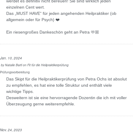
werdet es definitiv nicht bereuen! Sie sind wirklich jeden
einzelnen Cent wert.
Das „MUST HAVE“ für jeden angehenden Heilpraktiker (ob
allgemein oder für Psych) ❤️
Ein riesengroßes Dankeschön geht an Petra 🫶🏼
Jan. 10, 2024
by
Natalie Bartl
on
Fit für die Heilpraktikerprüfung
Prüfungsvorbereitung
Das Skipt für die Heilpraktikerprüfung von Petra Ochs ist absolut
zu empfehlen, es hat eine tolle Struktur und enthält viele
wichtige Tipps.
Desweitern ist sie eine hervorragende Dozentin die ich mit voller
Überzeugung gerne weiterempfehle.
Nov. 24, 2023