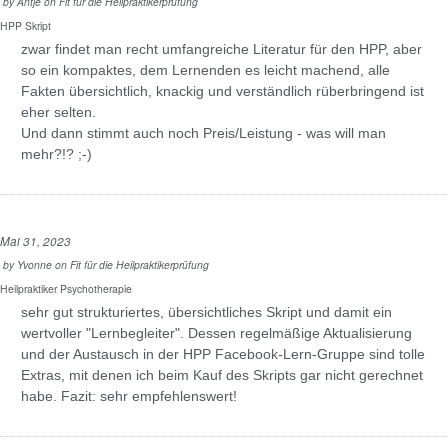
by
Antje
on
Fit für die Heilpraktikerprüfung
HPP Skript
zwar findet man recht umfangreiche Literatur für den HPP, aber
so ein kompaktes, dem Lernenden es leicht machend, alle
Fakten übersichtlich, knackig und verständlich rüberbringend ist
eher selten.
Und dann stimmt auch noch Preis/Leistung - was will man
mehr?!? ;-)
Mai 31, 2023
by
Yvonne
on
Fit für die Heilpraktikerprüfung
Heilpraktiker Psychotherapie
sehr gut strukturiertes, übersichtliches Skript und damit ein
wertvoller "Lernbegleiter". Dessen regelmäßige Aktualisierung
und der Austausch in der HPP Facebook-Lern-Gruppe sind tolle
Extras, mit denen ich beim Kauf des Skripts gar nicht gerechnet
habe. Fazit: sehr empfehlenswert!