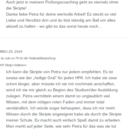
Auch jetzt in meinem Prüfungscoaching geht es niemals ohne
die Skripte!
Danke liebe Petra für deine wertvolle Arbeit! Es steckt so viel
Liebe und Herzblut drin und du bist ständig am Ball um alles
aktuell zu halten - wo gibt es das sonst heute noch...
März 25, 2024
by
Jule
on
Fit für die Heilpraktikerprüfung
HP Skript Heilbronn
Ich kann die Skripte von Petra nur jedem empfehlen. Es ist
sowas wie der „heilige Gral“ für jeden HPA. Ich habe sie zwar
schon länger, aber müsste ich sie mir nochmals anschaffen,
würd ich sie mir gleich zu Beginn des Studium/der Ausbildung
zulegen. Petra vermitteln einem damit so unglaublich viel
Wissen, mit dem nötigen roten Faden und immer total
verständlich. Ich würde sogar behaupten, dass ich mir mehr
Wissen durch die Skripte angeeignet habe als durch die Skripte
meiner Schule. Es macht auch einfach Spaß damit zu arbeiten.
Man merkt auf jeder Seite, wie sehr Petra für das was sie tut