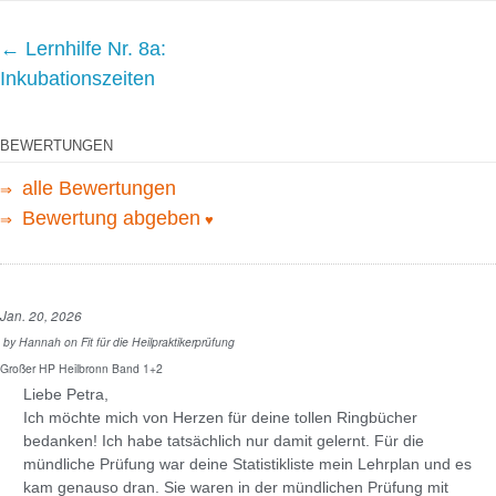
Beitrag
←
Lernhilfe Nr. 8a:
Navigation
Inkubationszeiten
BEWERTUNGEN
alle Bewertungen
⇒
Bewertung abgeben
⇒
♥
Jan. 20, 2026
by
Hannah
on
Fit für die Heilpraktikerprüfung
Großer HP Heilbronn Band 1+2
Liebe Petra,
Ich möchte mich von Herzen für deine tollen Ringbücher
bedanken! Ich habe tatsächlich nur damit gelernt. Für die
mündliche Prüfung war deine Statistikliste mein Lehrplan und es
kam genauso dran. Sie waren in der mündlichen Prüfung mit