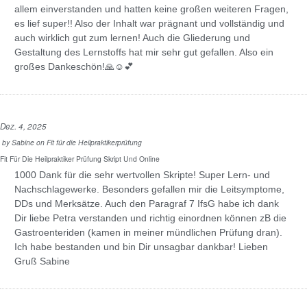
allem einverstanden und hatten keine großen weiteren Fragen,
es lief super!! Also der Inhalt war prägnant und vollständig und
auch wirklich gut zum lernen! Auch die Gliederung und
Gestaltung des Lernstoffs hat mir sehr gut gefallen. Also ein
großes Dankeschön!🙏☺️💕
Dez. 4, 2025
by
Sabine
on
Fit für die Heilpraktikerprüfung
Fit Für Die Heilpraktiker Prüfung Skript Und Online
1000 Dank für die sehr wertvollen Skripte! Super Lern- und
Nachschlagewerke. Besonders gefallen mir die Leitsymptome,
DDs und Merksätze. Auch den Paragraf 7 IfsG habe ich dank
Dir liebe Petra verstanden und richtig einordnen können zB die
Gastroenteriden (kamen in meiner mündlichen Prüfung dran).
Ich habe bestanden und bin Dir unsagbar dankbar! Lieben
Gruß Sabine