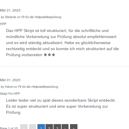
Mai 31, 2023
by
Stefanie
on
Fit für die Heilpraktikerprüfung
HPP
Das HPP Skript ist toll strukturiert, für die schriftliche und
mündliche Vorbereitung zur Prüfung absolut empfehlenswert
und es wird ständig aktualisiert. Habe es glücklicherweise
rechtzeitig entdeckt und so konnte ich mich strukturiert auf die
Prüfung vorbereiten 🍀🍀🍀
Mai 31, 2023
by
Hänel
on
Fit für die Heilpraktikerprüfung
Skript Für HPP
Leider leider viel zu spät dieses wunderbare Skript entdeckt.
Es ist super strukturiert und eine super Vorbereitung zur
Prüfung
Page 1 of 10:
«
‹
1
2
3
›
»