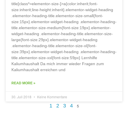
title[class*=elementor-size-]>a{color:inherit;font-
size:inherit;line-height:inherit}.elementor-widget-heading
.elementor-heading-title.elementor-size-small{font-
size:15px}.elementor-widget-heading .elementor-heading-
title.elementor-size-medium{font-size:19px}.elementor-
widget-heading .elementor-heading-title.elementor-size-
large{font-size:29px}.elementor-widget-heading
.elementor-heading-title.elementor-size-xl{font-
size:39px}.elementor-widget-heading .elementor-heading-
title.elementor-size-xxl{font-size:59px} Lernhilfe
Kaliumhaushalt Da mich immer wieder Fragen zum
Kaliumhaushalt erreichen und
READ MORE »
30. Juli 2018
Keine Kommentare
1
2
3
4
5