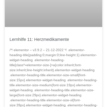
Lernhilfe 11: Herzmedikamente
/*! elementor – v3.9.2 – 21-12-2022 */ .elementor-
heading-title{padding:0;margin:0;line-height:1}.elementor-
widget-heading .elementor-heading-
title[class*=elementor-size-]>a{color:inherit;font-
size:inherit;line-height:inherit}.elementor-widget-heading
.elementor-heading-title.elementor-size-small{font-
size:15px}.elementor-widget-heading .elementor-heading-
title.elementor-size-medium{font-size:19px}.elementor-
widget-heading .elementor-heading-title.elementor-size-
large{font-size:29px}.elementor-widget-heading
.elementor-heading-title.elementor-size-xl{font-
size:39px}.elementor-widget-heading .elementor-heading-